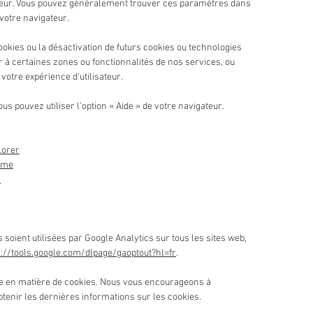
eur. Vous pouvez généralement trouver ces paramètres dans
votre navigateur.
ookies ou la désactivation de futurs cookies ou technologies
 à certaines zones ou fonctionnalités de nos services, ou
otre expérience d'utilisateur.
ous pouvez utiliser l'option
«
Aide
»
de votre navigateur.
lorer
ome
)
oient utilisées par Google Analytics sur tous les sites web,
s://tools.google.com/dlpage/gaoptout?hl=fr
.
ique en matière de cookies. Nous vous encourageons à
tenir les dernières informations sur les cookies.