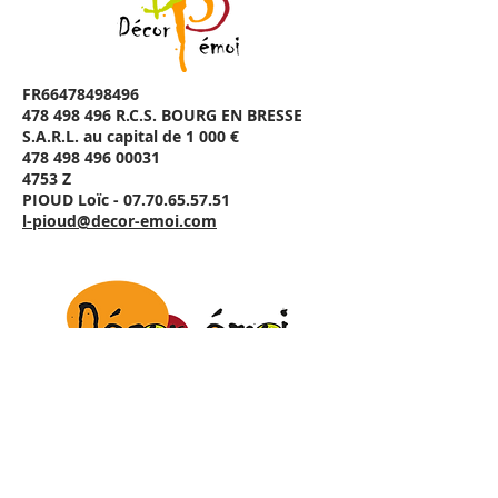
FR66478498496
478 498 496 R.C.S. BOURG EN BRESSE
S.A.R.L. au capital de 1 000 €
478 498 496 00031
4753 Z
PIOUD Loïc - 07.70.65.57.51
l-pioud@decor-emoi.com
FR52803635572
803 635 572 R.C.S. BOURG EN BRESSE
S.A.S. au capital de 250 000 €
803 635 572 00024
6420 Z